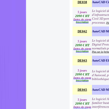
DE038
AutoCAD Ci
Le logiciel 
5 jours
d'infrastruc
2090 € HT
Civil 3D per
Dates de stage
Inscription
processus.
Pl
DE042
AutoCAD Me
Le logiciel 
5 jours
Digital Proto
2090 € HT
normalisés p
Dates de stage
Inscription
Plus sur la form
DE043
AutoCAD Ele
5 jours
Le logiciel 
2090 € HT
d'Autocad, p
Dates de stage
bibliothèque
Inscription
DE045
AutoCAD 
Le logiciel 
5 jours
familier basé
2090 € HT
interférence
Dates de stage