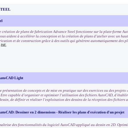
STEEL
el
de création de plans de fabrication Advance Steel fonctionne sur la plate-forme Au
vous aident à accélérer la conception et la création de plans d’atelier avec un haut
rication et de construction grâce à des outils qui génèrent automatiquement des p
PdF.
AutoCAD Light
 présentation de concepts et de mise en pratique sur des exercices ou des projets «
 Etre capable d’organiser et optimiser l’utilisation des fichiers AutoCAD, d’établi
dessin, de définir et réaliser l’exploitation des dessins de la réception des fichiers 
toCAD: Dessiner en 2 dimensions - Réaliser les plans d'exécution d'un projet
maîtrise des fonctionnalités du logiciel AutoCAD appliqué au dessin en 2D. Optimis