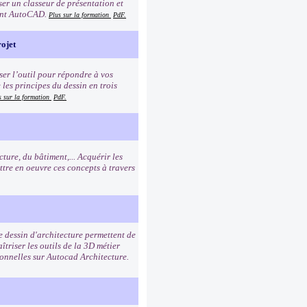
ser un classeur de présentation et
ment AutoCAD.
Plus sur la formation
PdF.
ojet
er l’outil pour répondre à vos
les principes du dessin en trois
s sur la formation
PdF.
ure, du bâtiment,... Acquérir les
ttre en oeuvre ces concepts à travers
e dessin d'architecture permettent de
triser les outils de la 3D métier
ionnelles sur Autocad Architecture.