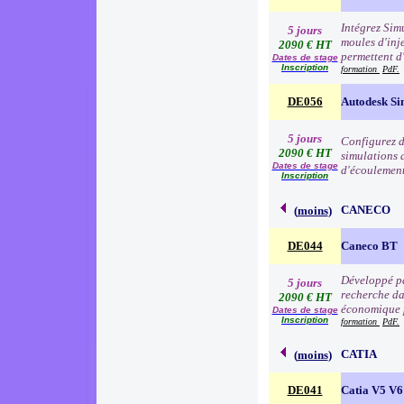
Intégrez Sim
5 jours
moules d'inj
2090 € HT
permettent d'
Dates de stage
Inscription
formation
PdF.
DE056
Autodesk Si
5 jours
Configurez d
2090 € HT
simulations 
Dates de stage
d'écoulement
Inscription
CANECO
(
moins
)
DE044
Caneco BT
Développé pa
5 jours
recherche da
2090 € HT
économique p
Dates de stage
Inscription
formation
PdF.
CATIA
(
moins
)
DE041
Catia V5 V6