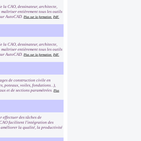
de la CAO, dessinateur, architecte,
 maîtriser entièrement tous les outils
s sur AutoCAD.
Plus sur la formation
PdF.
de la CAO, dessinateur, architecte,
 maîtriser entièrement tous les outils
s sur AutoCAD.
Plus sur la formation
PdF.
ges de construction civile en
, poteaux, voiles, fondations...),
riaux et de sections paramétrées.
Plus
 effectuer des tâches de
 CAO facilitent l'intégration des
améliorer la qualité, la productivité