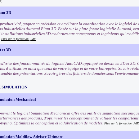
F.
ant 3D
 productivité, gagnez en précision et améliorez la coordination avec le logiciel de
ns industrielles Autocad Plant 3D. Basée sur la plate-forme logicielle Autocad, cett
'installations industrielles 3D modernes aux concepteurs et ingénieurs qui modélis
.
Plus sur la formation
PdF.
 et 3D
maîtrise des fonctionnalités du logiciel AutoCAD appliqué au dessin en 2D et 3D. O
ns d’utilisation ainsi que ceux de votre équipe et de votre Entreprise. Savoir réali
nsemble des présentations. Savoir gérer des fichiers de données sous l'environne
 SIMULATION
mulation Mechanical
mment le logiciel Simulation Mechanical offre des outils de simulation mécanique
performances des produits, d'optimiser les conceptions et de valider les comporteme
otyping. Optimisez la conception et la fabrication de modèles.
Plus sur la formation
PdF
mulation Moldflow Adviser Ultimate