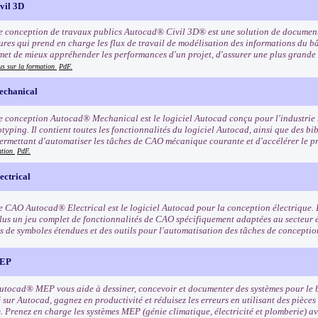
vil 3D
de conception de travaux publics Autocad® Civil 3D® est une solution de documen
tures qui prend en charge les flux de travail de modélisation des informations du 
met de mieux appréhender les performances d'un projet, d'assurer une plus grande
us sur la formation
PdF.
chanical
de conception Autocad® Mechanical est le logiciel Autocad conçu pour l'industrie 
typing. Il contient toutes les fonctionnalités du logiciel Autocad, ainsi que des bib
ermettant d'automatiser les tâches de CAO mécanique courante et d'accélérer le 
ation
PdF.
ctrical
de CAO Autocad® Electrical est le logiciel Autocad pour la conception électrique. 
lus un jeu complet de fonctionnalités de CAO spécifiquement adaptées au secteur 
s de symboles étendues et des outils pour l'automatisation des tâches de conceptio
MEP
Autocad® MEP vous aide à dessiner, concevoir et documenter des systèmes pour le
 sur Autocad, gagnez en productivité et réduisez les erreurs en utilisant des pièces 
s. Prenez en charge les systèmes MEP (génie climatique, électricité et plomberie) 