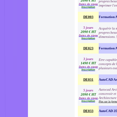
2090 € HT
propres besoi
Dates de stage
imprimer l'e
Inscription
DE003
Formation Au
5 jours
Acquérir la 
2090 € HT
propres besoi
Dates de stage
dimensions. 
Inscription
DE023
Formation A
3 jours
Etre capable
1490 € HT
concepts de 
Dates de stage
plusieurs ex
Inscription
DE031
AutoCAD Arc
Autocad Arch
5 jours
concevoir et
2090 € HT
Architecture
Dates de stage
Inscription
Plus sur la form
DE033
AutoCAD 2D