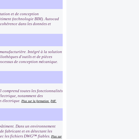
tation et de conception
bâtiment (technologie BIM). Autocad
 cohérence dans les données et
manufacturière. Intégré à la solution
liothèques d'outils et de pièces
processus de conception mécanique.
Il comprend toutes les fonctionnalités
électrique, notamment des
n électrique.
Plus sur la formation
PdF.
 bâtiment. Dans un environnement
de fabricant et en détectant les
avec les fichiers DWG™ fiables.
Plus sur