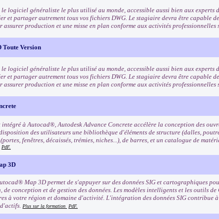
e logiciel généraliste le plus utilisé au monde, accessible aussi bien aux experts 
éer et partager autrement tous vos fichiers DWG. Le stagiaire devra être capable de
r assurer production et une misse en plan conforme aux activités professionnelle
 Toute Version
e logiciel généraliste le plus utilisé au monde, accessible aussi bien aux experts 
éer et partager autrement tous vos fichiers DWG. Le stagiaire devra être capable de
r assurer production et une misse en plan conforme aux activités professionnelle
ncrete
 intégré à Autocad®, Autodesk Advance Concrete accélère la conception des ouvra
disposition des utilisateurs une bibliothèque d'éléments de structure (dalles, poutres
(portes, fenêtres, décaissés, trémies, niches...), de barres, et un catalogue de maté
PdF.
ap 3D
Autocad® Map 3D permet de s'appuyer sur des données SIG et cartographiques pour
, de conception et de gestion des données. Les modèles intelligents et les outils de
es à votre région et domaine d'activité. L'intégration des données SIG contribue à 
 d'actifs.
Plus sur la formation
PdF.