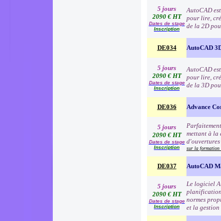
5 jours
AutoCAD est l
2090 € HT
pour lire, cr
Dates de stage
de la 2D pou
Inscription
DE034
AutoCAD 3D
5 jours
AutoCAD est l
2090 € HT
pour lire, cr
Dates de stage
de la 3D pou
Inscription
DE036
Advance Co
Parfaitement
5 jours
mettant à la 
2090 € HT
d'ouvertures 
Dates de stage
Inscription
sur la formation
DE037
AutoCAD M
Le logiciel 
5 jours
planification
2090 € HT
normes propr
Dates de stage
Inscription
et la gestion