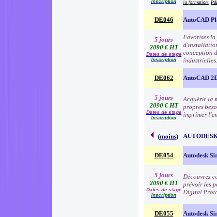
Inscription
la formation
Pd
DE046
AutoCAD Pl
Favorisez la
5 jours
d'installatio
2090 € HT
conception d
Dates de stage
Inscription
industrielles
DE062
AutoCAD 2D
5 jours
Acquérir la 
2090 € HT
propres besoi
Dates de stage
imprimer l'e
Inscription
AUTODESK
(
moins
)
DE054
Autodesk Si
5 jours
Découvrez co
2090 € HT
prévoir les 
Dates de stage
Digital Prot
Inscription
DE055
Autodesk Si