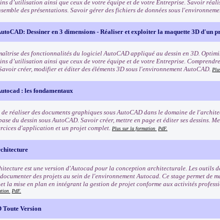
ns d’utilisation ainsi que ceux de votre équipe et de votre Entreprise. Savoir réali
nsemble des présentations. Savoir gérer des fichiers de données sous l'environne
toCAD: Dessiner en 3 dimensions - Réaliser et exploiter la maquette 3D d'un pr
maîtrise des fonctionnalités du logiciel AutoCAD appliqué au dessin en 3D. Optimis
ns d’utilisation ainsi que ceux de votre équipe et de votre Entreprise. Comprendre 
Savoir créer, modifier et éditer des éléments 3D sous l'environnement AutoCAD.
Plu
utocad : les fondamentaux
 de réaliser des documents graphiques sous AutoCAD dans le domaine de l'architect
base du dessin sous AutoCAD. Savoir créer, mettre en page et éditer ses dessins. Me
ercices d'application et un projet complet.
Plus sur la formation
PdF.
hitecture
itecture est une version d'Autocad pour la conception architecturale. Les outils d
 documenter des projets au sein de l'environnement Autocad. Ce stage permet de maî
 et la mise en plan en intégrant la gestion de projet conforme aux activités profess
ation
PdF.
 Toute Version