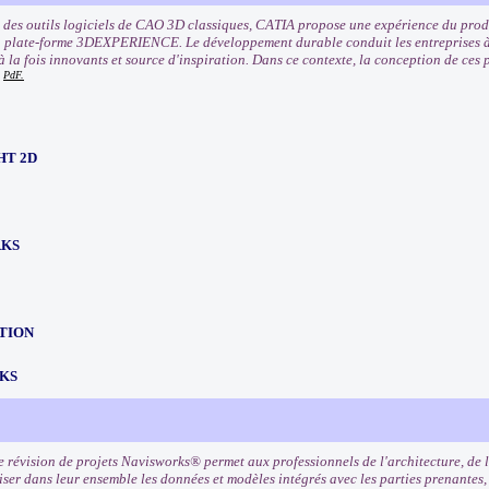
 des outils logiciels de CAO 3D classiques, CATIA propose une expérience du pr
a plate-forme 3DEXPERIENCE. Le développement durable conduit les entreprises à 
 à la fois innovants et source d'inspiration. Dans ce contexte, la conception de ces
PdF.
HT 2D
RKS
TION
KS
e révision de projets Navisworks® permet aux professionnels de l'architecture, de l
ser dans leur ensemble les données et modèles intégrés avec les parties prenantes, 