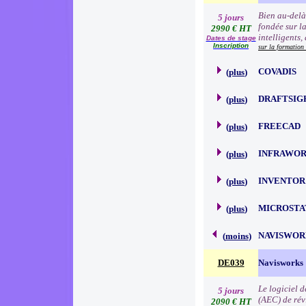
Bien au-delà
5 jours
fondée sur l
2990 € HT
intelligents,
Dates de stage
Inscription
sur la formation
COVADIS
(
plus
)
DRAFTSIG
(
plus
)
FREECAD
(
plus
)
INFRAWO
(
plus
)
INVENTOR
(
plus
)
MICROSTA
(
plus
)
NAVISWOR
(
moins
)
DE039
Navisworks
Le logiciel d
5 jours
(AEC) de révi
2090 € HT