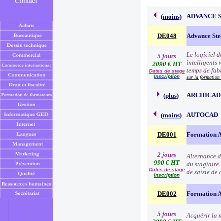
ADVANCE 
(
moins
)
DE048
Advance Ste
Le logiciel 
5 jours
intelligents 
2090 € HT
temps de fab
Dates de stage
Inscription
sur la formation
ARCHICAD
(
plus
)
AUTOCAD
(
moins
)
DE001
Formation 
2 jours
Alternance de
990 € HT
du stagiaire.
Dates de stage
de saisie de 
Inscription
DE002
Formation Au
5 jours
Acquérir la 