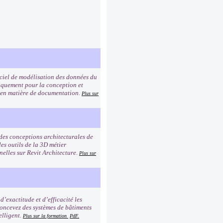
giciel de modélisation des données du
iquement pour la conception et
re en matière de documentation.
Plus sur
 des conceptions architecturales de
les outils de la 3D métier
nelles sur Revit Architecture.
Plus sur
exactitude et d’efficacité les
Concevez des systèmes de bâtiments
elligent.
Plus sur la formation
PdF.