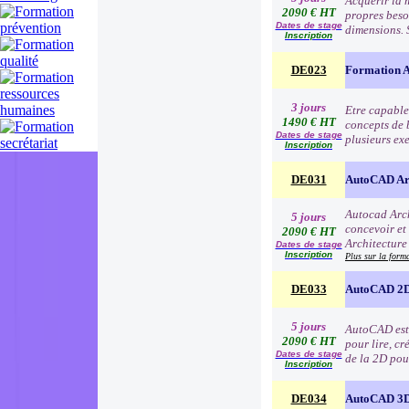
Acquérir la 
2090 € HT
propres besoi
Dates de stage
dimensions. 
Inscription
DE023
Formation A
3 jours
Etre capable
1490 € HT
concepts de 
Dates de stage
plusieurs ex
Inscription
DE031
AutoCAD Arc
Autocad Arch
5 jours
concevoir et
2090 € HT
Architecture
Dates de stage
Inscription
Plus sur la form
DE033
AutoCAD 2D
5 jours
AutoCAD est l
2090 € HT
pour lire, cr
Dates de stage
de la 2D pou
Inscription
DE034
AutoCAD 3D