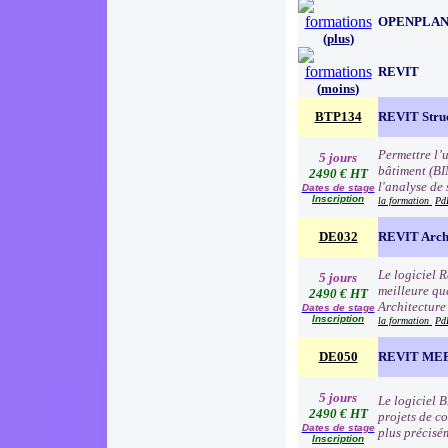
OPENPLA
(
plus
)
REVIT
(
moins
)
BTP134
REVIT Stru
Permettre l’
5 jours
bâtiment (BI
2490 € HT
l'analyse de
Dates de stage
Inscription
la formation
Pd
DE032
REVIT Archi
Le logiciel R
5 jours
meilleure qua
2490 € HT
Architecture 
Dates de stage
Inscription
la formation
Pd
DE050
REVIT ME
5 jours
Le logiciel 
2490 € HT
projets de c
Dates de stage
plus précisé
Inscription