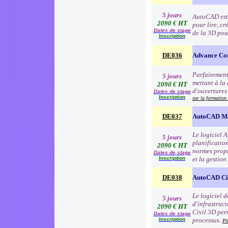
5 jours
AutoCAD est l
2090 € HT
pour lire, cr
Dates de stage
de la 3D pou
Inscription
DE036
Advance Co
Parfaitement
5 jours
mettant à la 
2090 € HT
d'ouvertures 
Dates de stage
Inscription
sur la formation
DE037
AutoCAD M
Le logiciel 
5 jours
planification
2090 € HT
normes propr
Dates de stage
Inscription
et la gestion
DE038
AutoCAD Ci
Le logiciel 
5 jours
d'infrastruc
2090 € HT
Civil 3D per
Dates de stage
Inscription
processus.
Pl