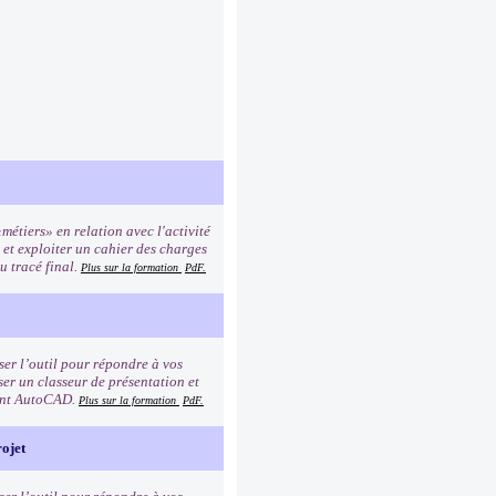
métiers» en relation avec l'activité
r et exploiter un cahier des charges
au tracé final.
Plus sur la formation
PdF.
er l’outil pour répondre à vos
ser un classeur de présentation et
ment AutoCAD.
Plus sur la formation
PdF.
ojet