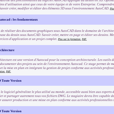
maîtrise des fonctionnalités du logiciel AutoCAD appliqué au dessin en 3D. Optimis
ns d’utilisation ainsi que ceux de votre équipe et de votre Entreprise. Comprendre 
Savoir créer, modifier et éditer des éléments 3D sous l'environnement AutoCAD.
Plu
utocad : les fondamentaux
 de réaliser des documents graphiques sous AutoCAD dans le domaine de l'architect
base du dessin sous AutoCAD. Savoir créer, mettre en page et éditer ses dessins. Me
ercices d'application et un projet complet.
Plus sur la formation
PdF.
hitecture
itecture est une version d'Autocad pour la conception architecturale. Les outils d
 documenter des projets au sein de l'environnement Autocad. Ce stage permet de maî
 et la mise en plan en intégrant la gestion de projet conforme aux activités profess
ation
PdF.
 Toute Version
e logiciel généraliste le plus utilisé au monde, accessible aussi bien aux experts 
éer et partager autrement tous vos fichiers DWG. Le stagiaire devra être capable de
r assurer production et une misse en plan conforme aux activités professionnelle
 Toute Version