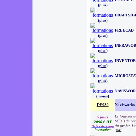
(
plus
)
DRAFTSIG
(
plus
)
FREECAD
(
plus
)
INFRAWO
(
plus
)
INVENTOR
(
plus
)
MICROSTA
(
plus
)
NAVISWOR
(
moins
)
DE039
Navisworks
Le logiciel d
5 jours
(AEC) de révi
2090 € HT
du projet. L
Dates de stage
Inscription
PdF.