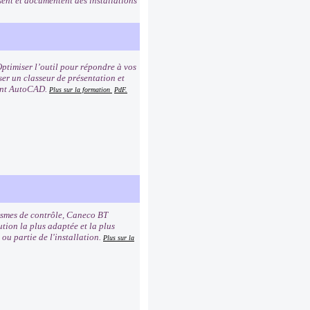
ent et documentent des installations
ptimiser l’outil pour répondre à vos
ser un classeur de présentation et
ment AutoCAD.
Plus sur la formation
PdF.
nismes de contrôle, Caneco BT
tion la plus adaptée et la plus
ou partie de l'installation.
Plus sur la