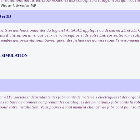
'installations industrielles 3D modernes aux concepteurs et ingénieurs qui modélis
.
Plus sur la formation
PdF.
 et 3D
maîtrise des fonctionnalités du logiciel AutoCAD appliqué au dessin en 2D et 3D. O
ns d’utilisation ainsi que ceux de votre équipe et de votre Entreprise. Savoir réali
nsemble des présentations. Savoir gérer des fichiers de données sous l'environne
 SIMULATION
r ALPI, société indépendante des fabricants de matériels électriques et des orga
ns sa base de données comprenant les catalogues des principaux fabricants la solu
our votre installation. Vous pouvez à tout moment changer de fabricant pour tout 