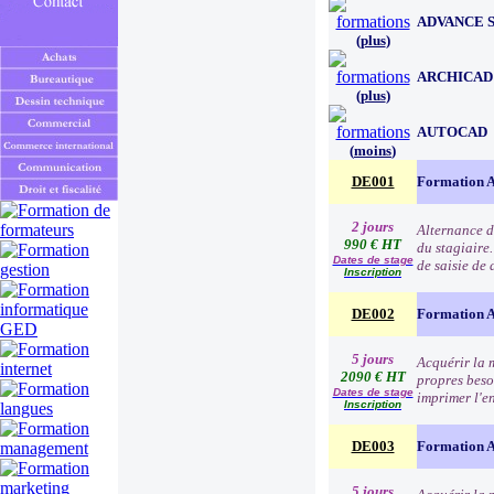
ADVANCE 
(
plus
)
ARCHICAD
(
plus
)
AUTOCAD
(
moins
)
DE001
Formation 
2 jours
Alternance de
990 € HT
du stagiaire.
Dates de stage
de saisie de 
Inscription
DE002
Formation Au
5 jours
Acquérir la 
2090 € HT
propres besoi
Dates de stage
imprimer l'e
Inscription
DE003
Formation Au
5 jours