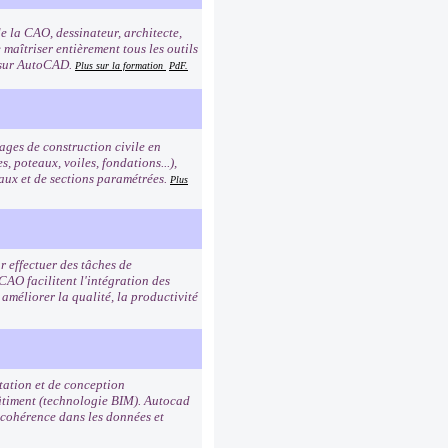
de la CAO, dessinateur, architecte,
 maîtriser entièrement tous les outils
s sur AutoCAD.
Plus sur la formation
PdF.
ges de construction civile en
, poteaux, voiles, fondations...),
riaux et de sections paramétrées.
Plus
 effectuer des tâches de
 CAO facilitent l'intégration des
améliorer la qualité, la productivité
tation et de conception
bâtiment (technologie BIM). Autocad
 cohérence dans les données et