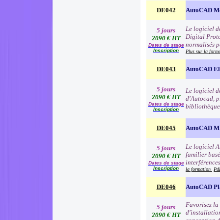
DE042
AutoCAD Me
Le logiciel 
5 jours
Digital Proto
2090 € HT
normalisés p
Dates de stage
Inscription
Plus sur la form
DE043
AutoCAD Ele
5 jours
Le logiciel 
2090 € HT
d'Autocad, p
Dates de stage
bibliothèque
Inscription
DE045
AutoCAD 
Le logiciel 
5 jours
familier basé
2090 € HT
interférence
Dates de stage
Inscription
la formation
Pd
DE046
AutoCAD Pl
Favorisez la
5 jours
d'installatio
2090 € HT