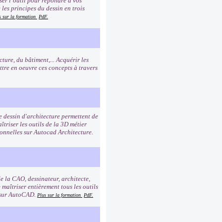
er l’outil pour répondre à vos
les principes du dessin en trois
s sur la formation
PdF.
ure, du bâtiment,... Acquérir les
ttre en oeuvre ces concepts à travers
e dessin d'architecture permettent de
triser les outils de la 3D métier
ionnelles sur Autocad Architecture.
de la CAO, dessinateur, architecte,
 maîtriser entièrement tous les outils
s sur AutoCAD.
Plus sur la formation
PdF.