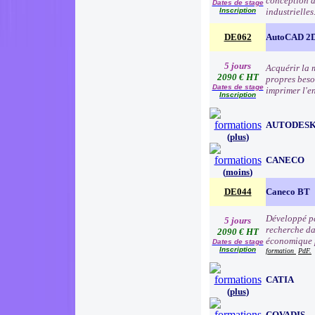
conception d
Dates de stage
Inscription
industrielles
DE062
AutoCAD 2D
5 jours
Acquérir la 
2090 € HT
propres besoi
Dates de stage
imprimer l'e
Inscription
AUTODESK
(
plus
)
CANECO
(
moins
)
DE044
Caneco BT
Développé pa
5 jours
recherche da
2090 € HT
économique p
Dates de stage
Inscription
formation
PdF.
CATIA
(
plus
)
COVADIS