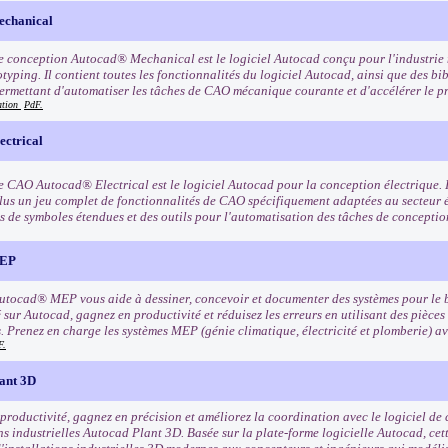
chanical
de conception Autocad® Mechanical est le logiciel Autocad conçu pour l'industrie 
typing. Il contient toutes les fonctionnalités du logiciel Autocad, ainsi que des bib
ermettant d'automatiser les tâches de CAO mécanique courante et d'accélérer le 
ation
PdF.
ctrical
de CAO Autocad® Electrical est le logiciel Autocad pour la conception électrique. 
lus un jeu complet de fonctionnalités de CAO spécifiquement adaptées au secteur 
s de symboles étendues et des outils pour l'automatisation des tâches de conceptio
MEP
Autocad® MEP vous aide à dessiner, concevoir et documenter des systèmes pour le
 sur Autocad, gagnez en productivité et réduisez les erreurs en utilisant des pièces 
s. Prenez en charge les systèmes MEP (génie climatique, électricité et plomberie) 
F.
ant 3D
 productivité, gagnez en précision et améliorez la coordination avec le logiciel de
ns industrielles Autocad Plant 3D. Basée sur la plate-forme logicielle Autocad, cett