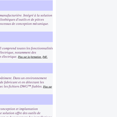
manufacturière. Intégré à la solution
liothèques d'outils et de pièces
processus de conception mécanique.
Il comprend toutes les fonctionnalités
électrique, notamment des
n électrique.
Plus sur la formation
PdF.
 bâtiment. Dans un environnement
de fabricant et en détectant les
avec les fichiers DWG™ fiables.
Plus sur
 conception et implantation
e solution offre des outils de