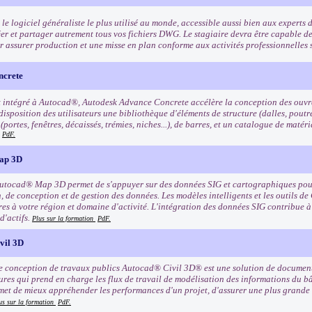
e logiciel généraliste le plus utilisé au monde, accessible aussi bien aux experts 
éer et partager autrement tous vos fichiers DWG. Le stagiaire devra être capable de
r assurer production et une misse en plan conforme aux activités professionnelle
ncrete
 intégré à Autocad®, Autodesk Advance Concrete accélère la conception des ouvra
disposition des utilisateurs une bibliothèque d'éléments de structure (dalles, poutres
(portes, fenêtres, décaissés, trémies, niches...), de barres, et un catalogue de maté
PdF.
ap 3D
Autocad® Map 3D permet de s'appuyer sur des données SIG et cartographiques pour
, de conception et de gestion des données. Les modèles intelligents et les outils de
es à votre région et domaine d'activité. L'intégration des données SIG contribue à 
 d'actifs.
Plus sur la formation
PdF.
vil 3D
de conception de travaux publics Autocad® Civil 3D® est une solution de documen
tures qui prend en charge les flux de travail de modélisation des informations du 
met de mieux appréhender les performances d'un projet, d'assurer une plus grande
us sur la formation
PdF.