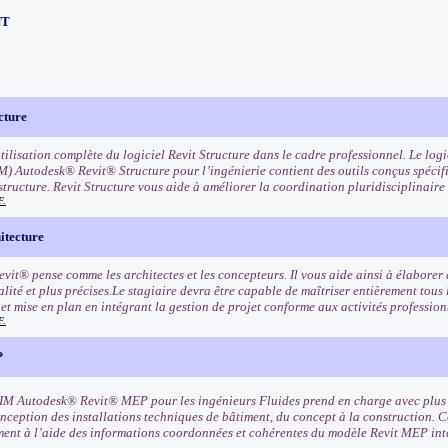
NT
cture
utilisation complète du logiciel Revit Structure dans le cadre professionnel. Le lo
M) Autodesk® Revit® Structure pour l’ingénierie contient des outils conçus spécif
 structure. Revit Structure vous aide à améliorer la coordination pluridisciplinai
F.
tecture
evit® pense comme les architectes et les concepteurs. Il vous aide ainsi à élaborer
lité et plus précises.Le stagiaire devra être capable de maîtriser entièrement tous 
et mise en plan en intégrant la gestion de projet conforme aux activités profession
F.
P
BIM Autodesk® Revit® MEP pour les ingénieurs Fluides prend en charge avec plus d’
onception des installations techniques de bâtiment, du concept à la construction. 
ment à l’aide des informations coordonnées et cohérentes du modèle Revit MEP int