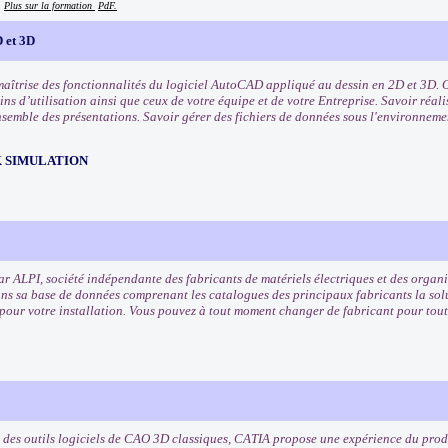
.
Plus sur la formation
PdF.
 et 3D
maîtrise des fonctionnalités du logiciel AutoCAD appliqué au dessin en 2D et 3D. O
ns d’utilisation ainsi que ceux de votre équipe et de votre Entreprise. Savoir réali
nsemble des présentations. Savoir gérer des fichiers de données sous l'environne
 SIMULATION
r ALPI, société indépendante des fabricants de matériels électriques et des orga
ns sa base de données comprenant les catalogues des principaux fabricants la solu
our votre installation. Vous pouvez à tout moment changer de fabricant pour tout 
 des outils logiciels de CAO 3D classiques, CATIA propose une expérience du pr