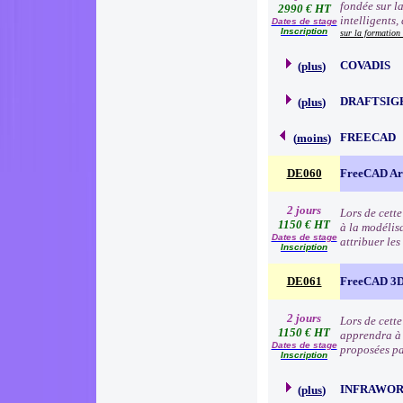
fondée sur l
2990 € HT
intelligents,
Dates de stage
Inscription
sur la formation
COVADIS
(
plus
)
DRAFTSIG
(
plus
)
FREECAD
(
moins
)
DE060
FreeCAD Arc
2 jours
Lors de cette
1150 € HT
à la modélisa
Dates de stage
attribuer le
Inscription
DE061
FreeCAD 3D
2 jours
Lors de cett
1150 € HT
apprendra à 
Dates de stage
proposées par
Inscription
INFRAWO
(
plus
)