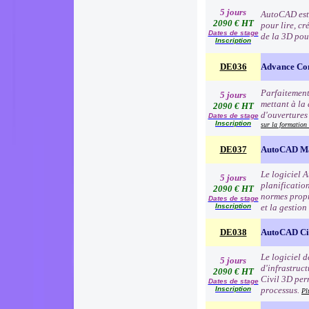
5 jours
AutoCAD est l
2090 € HT
pour lire, cr
Dates de stage
de la 3D pou
Inscription
DE036
Advance Co
Parfaitement
5 jours
mettant à la 
2090 € HT
d'ouvertures 
Dates de stage
Inscription
sur la formation
DE037
AutoCAD M
Le logiciel 
5 jours
planification
2090 € HT
normes propr
Dates de stage
Inscription
et la gestion
DE038
AutoCAD Ci
Le logiciel 
5 jours
d'infrastruc
2090 € HT
Civil 3D per
Dates de stage
Inscription
processus.
Pl