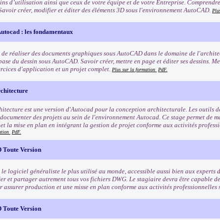
ns d’utilisation ainsi que ceux de votre équipe et de votre Entreprise. Comprendre 
Savoir créer, modifier et éditer des éléments 3D sous l'environnement AutoCAD.
Plu
utocad : les fondamentaux
 de réaliser des documents graphiques sous AutoCAD dans le domaine de l'architect
base du dessin sous AutoCAD. Savoir créer, mettre en page et éditer ses dessins. Me
ercices d'application et un projet complet.
Plus sur la formation
PdF.
hitecture
itecture est une version d'Autocad pour la conception architecturale. Les outils d
 documenter des projets au sein de l'environnement Autocad. Ce stage permet de maî
 et la mise en plan en intégrant la gestion de projet conforme aux activités profess
ation
PdF.
 Toute Version
e logiciel généraliste le plus utilisé au monde, accessible aussi bien aux experts 
éer et partager autrement tous vos fichiers DWG. Le stagiaire devra être capable de
r assurer production et une misse en plan conforme aux activités professionnelle
 Toute Version