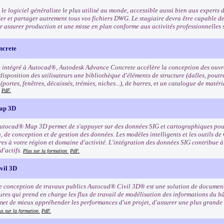
e logiciel généraliste le plus utilisé au monde, accessible aussi bien aux experts 
éer et partager autrement tous vos fichiers DWG. Le stagiaire devra être capable de
r assurer production et une misse en plan conforme aux activités professionnelle
ncrete
 intégré à Autocad®, Autodesk Advance Concrete accélère la conception des ouvra
disposition des utilisateurs une bibliothèque d'éléments de structure (dalles, poutres
(portes, fenêtres, décaissés, trémies, niches...), de barres, et un catalogue de maté
PdF.
ap 3D
Autocad® Map 3D permet de s'appuyer sur des données SIG et cartographiques pour
, de conception et de gestion des données. Les modèles intelligents et les outils de
es à votre région et domaine d'activité. L'intégration des données SIG contribue à 
 d'actifs.
Plus sur la formation
PdF.
vil 3D
de conception de travaux publics Autocad® Civil 3D® est une solution de documen
tures qui prend en charge les flux de travail de modélisation des informations du 
met de mieux appréhender les performances d'un projet, d'assurer une plus grande
us sur la formation
PdF.