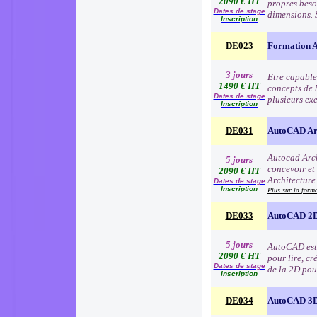
2090 € HT
propres besoi
Dates de stage
dimensions. 
Inscription
DE023
Formation A
3 jours
Etre capable
1490 € HT
concepts de 
Dates de stage
plusieurs ex
Inscription
DE031
AutoCAD Arc
Autocad Arch
5 jours
concevoir et
2090 € HT
Architecture
Dates de stage
Inscription
Plus sur la form
DE033
AutoCAD 2D
5 jours
AutoCAD est l
2090 € HT
pour lire, cr
Dates de stage
de la 2D pou
Inscription
DE034
AutoCAD 3D