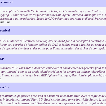
chanical
de conception Autocad® Mechanical est le logiciel Autocad conçu pour l'industrie 
typing. Il contient toutes les fonctionnalités du logiciel Autocad, ainsi que des bib
ermettant d'automatiser les tâches de CAO mécanique courante et d'accélérer le 
ation
PdF.
ctrical
de CAO Autocad® Electrical est le logiciel Autocad pour la conception électrique. 
lus un jeu complet de fonctionnalités de CAO spécifiquement adaptées au secteur 
s de symboles étendues et des outils pour l'automatisation des tâches de conceptio
MEP
Autocad® MEP vous aide à dessiner, concevoir et documenter des systèmes pour le
 sur Autocad, gagnez en productivité et réduisez les erreurs en utilisant des pièces 
s. Prenez en charge les systèmes MEP (génie climatique, électricité et plomberie) 
F.
ant 3D
 productivité, gagnez en précision et améliorez la coordination avec le logiciel de
ns industrielles Autocad Plant 3D. Basée sur la plate-forme logicielle Autocad, cett
'installations industrielles 3D modernes aux concepteurs et ingénieurs qui modélis