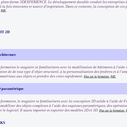
a plate-forme 3DEXPERIENCE. Le développement durable conduit les entreprises à 
 à la fois innovants et source d'inspiration. Dans ce contexte, la conception de ces
PdF.
HT 2D
hitecture
 formation le stagiaire se familiarisera avec la modélisation de bâtiments à l'aide 
tion de de tout type d’objet structurel, à la personnalisation des fenêtres et à l’a
s matériaux aux objets et prendre des cotes rapidement.
Plus sur la formation
PdF.
 paramétrique
e formation, le stagiaire se familiarisera avec la conception 3D solide à l'aide de
modéliser des objets complexes à l’aide des esquisses paramétriques, des opératio
 le logiciel. Il saura importer et exporter des modèles 2D et 3D.
Plus sur la formation
RKS