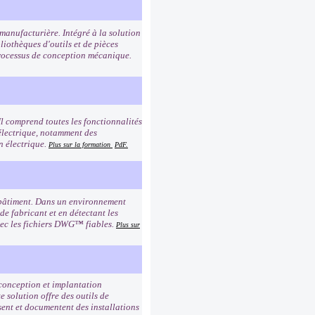
manufacturière. Intégré à la solution
liothèques d'outils et de pièces
processus de conception mécanique.
Il comprend toutes les fonctionnalités
électrique, notamment des
n électrique.
Plus sur la formation
PdF.
 bâtiment. Dans un environnement
de fabricant et en détectant les
avec les fichiers DWG™ fiables.
Plus sur
 conception et implantation
e solution offre des outils de
ent et documentent des installations