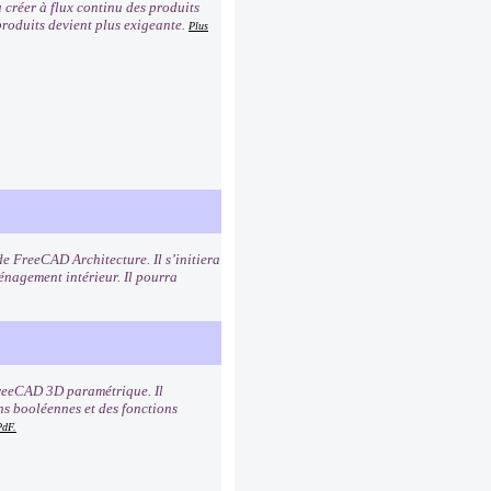
créer à flux continu des produits
 produits devient plus exigeante.
Plus
de FreeCAD Architecture. Il s’initiera
ménagement intérieur. Il pourra
 FreeCAD 3D paramétrique. Il
ns booléennes et des fonctions
PdF.