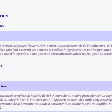
TION
KS
e révision de projets Navisworks® permet aux professionnels de l'architecture, de l
ser dans leur ensemble les données et modèles intégrés avec les parties prenantes, 
es outils d'intégration, d'analyse et de communication aident les équipes à coordon
NT
cture
utilisation complète du logiciel Revit Structure dans le cadre professionnel. Le lo
M) Autodesk® Revit® Structure pour l’ingénierie contient des outils conçus spécif
 structure. Revit Structure vous aide à améliorer la coordination pluridisciplinai
F.