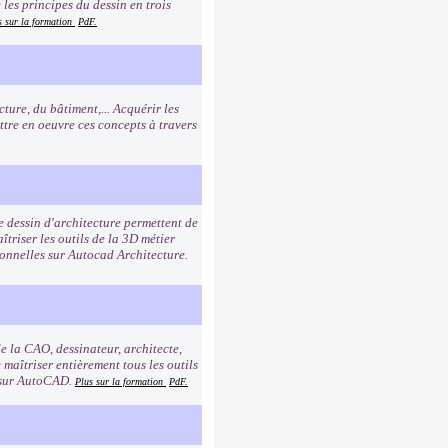
les principes du dessin en trois
s sur la formation
PdF.
ure, du bâtiment,... Acquérir les
ttre en oeuvre ces concepts à travers
e dessin d'architecture permettent de
triser les outils de la 3D métier
ionnelles sur Autocad Architecture.
de la CAO, dessinateur, architecte,
 maîtriser entièrement tous les outils
s sur AutoCAD.
Plus sur la formation
PdF.