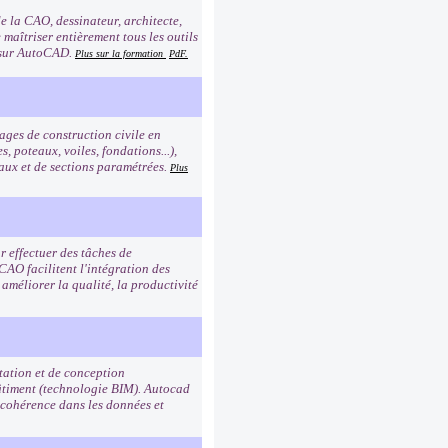
de la CAO, dessinateur, architecte,
 maîtriser entièrement tous les outils
s sur AutoCAD.
Plus sur la formation
PdF.
ges de construction civile en
, poteaux, voiles, fondations...),
riaux et de sections paramétrées.
Plus
 effectuer des tâches de
 CAO facilitent l'intégration des
améliorer la qualité, la productivité
tation et de conception
bâtiment (technologie BIM). Autocad
 cohérence dans les données et