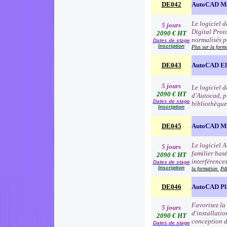
DE042
AutoCAD Me
Le logiciel 
5 jours
Digital Proto
2090 € HT
normalisés p
Dates de stage
Inscription
Plus sur la form
DE043
AutoCAD Ele
5 jours
Le logiciel 
2090 € HT
d'Autocad, p
Dates de stage
bibliothèque
Inscription
DE045
AutoCAD 
Le logiciel 
5 jours
familier basé
2090 € HT
interférence
Dates de stage
Inscription
la formation
Pd
DE046
AutoCAD Pl
Favorisez la
5 jours
d'installatio
2090 € HT
conception d
Dates de stage