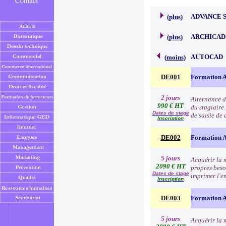
ADVANCE 
(
plus
)
ARCHICAD
(
plus
)
AUTOCAD
(
moins
)
DE001
Formation 
2 jours
Alternance de
990 € HT
du stagiaire.
Dates de stage
de saisie de 
Inscription
DE002
Formation Au
5 jours
Acquérir la 
2090 € HT
propres besoi
Dates de stage
imprimer l'e
Inscription
DE003
Formation Au
5 jours
Acquérir la 