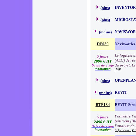
INVENTOR
(
plus
)
MICROSTA
(
plus
)
NAVISWOR
(
moins
)
DE039
Navisworks
Le logiciel d
5 jours
(AEC) de révi
2090 € HT
du projet. L
Dates de stage
Inscription
PdF.
OPENPLA
(
plus
)
REVIT
(
moins
)
BTP134
REVIT Stru
Permettre l’
5 jours
bâtiment (BI
2490 € HT
l'analyse de
Dates de stage
Inscription
la formation
Pd