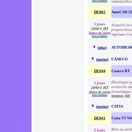
Inscription
industrielles
DE062
AutoCAD 2D
5 jours
Acquérir la 
2090 € HT
propres besoi
Dates de stage
imprimer l'e
Inscription
AUTODESK
(
plus
)
CANECO
(
moins
)
DE044
Caneco BT
Développé pa
5 jours
recherche da
2090 € HT
économique p
Dates de stage
Inscription
formation
PdF.
CATIA
(
moins
)
DE041
Catia V5 V6
Bien au-delà
5 jours