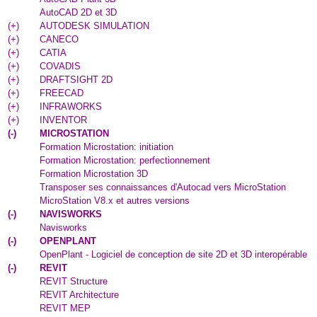
AutoCAD 2D et 3D
(
+
)
AUTODESK SIMULATION
(
+
)
CANECO
(
+
)
CATIA
(
+
)
COVADIS
(
+
)
DRAFTSIGHT 2D
(
+
)
FREECAD
(
+
)
INFRAWORKS
(
+
)
INVENTOR
(
-
)
MICROSTATION
Formation Microstation: initiation
Formation Microstation: perfectionnement
Formation Microstation 3D
Transposer ses connaissances d'Autocad vers MicroStation
MicroStation V8.x et autres versions
(
-
)
NAVISWORKS
Navisworks
(
-
)
OPENPLANT
OpenPlant - Logiciel de conception de site 2D et 3D interopérable
(
-
)
REVIT
REVIT Structure
REVIT Architecture
REVIT MEP