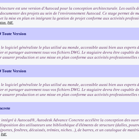
itecture est une version d'Autocad pour la conception architecturale. Les outils d
 documenter des projets au sein de l'environnement Autocad. Ce stage permet de maî
 et la mise en plan en intégrant la gestion de projet conforme aux activités profess
ation
PdF.
 Toute Version
e logiciel généraliste le plus utilisé au monde, accessible aussi bien aux experts 
éer et partager autrement tous vos fichiers DWG. Le stagiaire devra être capable de
r assurer production et une misse en plan conforme aux activités professionnelle
 Toute Version
e logiciel généraliste le plus utilisé au monde, accessible aussi bien aux experts 
éer et partager autrement tous vos fichiers DWG. Le stagiaire devra être capable de
r assurer production et une misse en plan conforme aux activités professionnelle
ncrete
 intégré à Autocad®, Autodesk Advance Concrete accélère la conception des ouvra
disposition des utilisateurs une bibliothèque d'éléments de structure (dalles, poutres
(portes, fenêtres, décaissés, trémies, niches...), de barres, et un catalogue de maté
PdF.