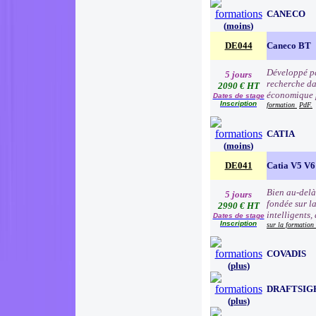
CANECO
(
moins
)
DE044
Caneco BT
Développé pa
5 jours
recherche da
2090 € HT
économique p
Dates de stage
Inscription
formation
PdF.
CATIA
(
moins
)
DE041
Catia V5 V6
Bien au-delà
5 jours
fondée sur l
2990 € HT
intelligents,
Dates de stage
Inscription
sur la formation
COVADIS
(
plus
)
DRAFTSIG
(
plus
)