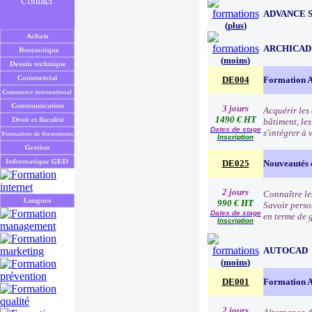
ADVANCE 
(
plus
)
ARCHICAD
(
moins
)
DE004
Formation 
3 jours
Acquérir les 
1490 € HT
bâtiment, le
Dates de stage
s'intégrer à 
Inscription
DE025
Nouveautés 
2 jours
Connaître le
990 € HT
Savoir perso
Dates de stage
en terme de 
Inscription
AUTOCAD
(
moins
)
DE001
Formation 
2 jours