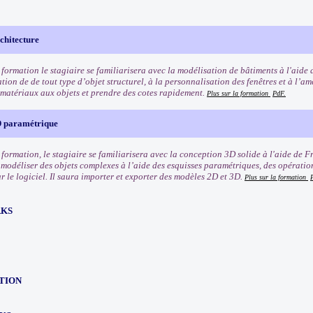
hitecture
 formation le stagiaire se familiarisera avec la modélisation de bâtiments à l'aide 
tion de de tout type d’objet structurel, à la personnalisation des fenêtres et à l’a
s matériaux aux objets et prendre des cotes rapidement.
Plus sur la formation
PdF.
 paramétrique
e formation, le stagiaire se familiarisera avec la conception 3D solide à l'aide de
modéliser des objets complexes à l’aide des esquisses paramétriques, des opératio
 le logiciel. Il saura importer et exporter des modèles 2D et 3D.
Plus sur la formation
RKS
TION