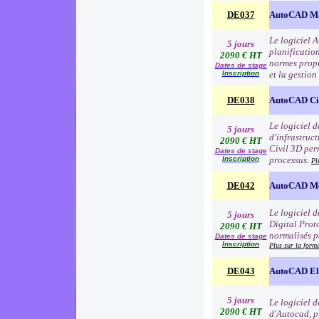
DE037
AutoCAD M
Le logiciel 
5 jours
planification
2090 € HT
normes propr
Dates de stage
Inscription
et la gestion
DE038
AutoCAD Ci
Le logiciel 
5 jours
d'infrastruc
2090 € HT
Civil 3D per
Dates de stage
Inscription
processus.
Pl
DE042
AutoCAD Me
Le logiciel 
5 jours
Digital Proto
2090 € HT
normalisés p
Dates de stage
Inscription
Plus sur la form
DE043
AutoCAD Ele
5 jours
Le logiciel 
2090 € HT
d'Autocad, p