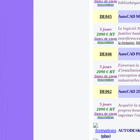
Dates de stage
bibliothèque
Inscription
DE045
AutoCAD 
Le logiciel 
5 jours
familier basé
2090 € HT
interférence
Dates de stage
Inscription
la formation
Pd
DE046
AutoCAD Pl
Favorisez la
5 jours
d'installatio
2090 € HT
conception d
Dates de stage
Inscription
industrielles
DE062
AutoCAD 2D
5 jours
Acquérir la 
2090 € HT
propres besoi
Dates de stage
imprimer l'e
Inscription
AUTODESK
(
plus
)