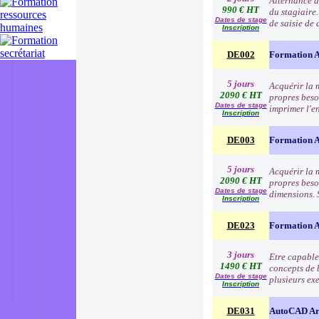
Alternance de
990 € HT
du stagiaire.
Dates de stage
de saisie de 
Inscription
DE002
Formation Au
5 jours
Acquérir la 
2090 € HT
propres besoi
Dates de stage
imprimer l'e
Inscription
DE003
Formation Au
5 jours
Acquérir la 
2090 € HT
propres besoi
Dates de stage
dimensions. 
Inscription
DE023
Formation A
3 jours
Etre capable
1490 € HT
concepts de 
Dates de stage
plusieurs ex
Inscription
DE031
AutoCAD Arc