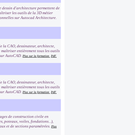
e dessin d'architecture permettent de
triser les outils de la 3D métier
ionnelles sur Autocad Architecture.
de la CAO, dessinateur, architecte,
 maîtriser entièrement tous les outils
s sur AutoCAD.
Plus sur la formation
PdF.
de la CAO, dessinateur, architecte,
 maîtriser entièrement tous les outils
s sur AutoCAD.
Plus sur la formation
PdF.
ges de construction civile en
, poteaux, voiles, fondations...),
riaux et de sections paramétrées.
Plus