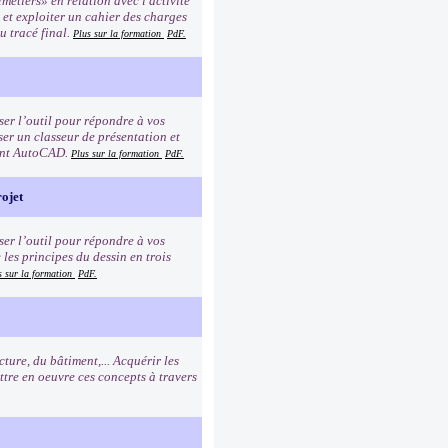
métiers» en relation avec l'activité
r et exploiter un cahier des charges
au tracé final.
Plus sur la formation
PdF.
er l’outil pour répondre à vos
ser un classeur de présentation et
ment AutoCAD.
Plus sur la formation
PdF.
ojet
er l’outil pour répondre à vos
les principes du dessin en trois
s sur la formation
PdF.
ure, du bâtiment,... Acquérir les
ttre en oeuvre ces concepts à travers