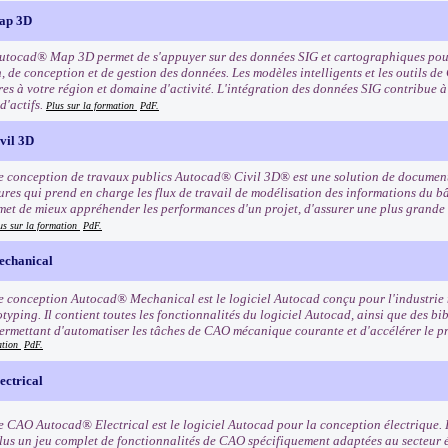
ap 3D
Autocad® Map 3D permet de s'appuyer sur des données SIG et cartographiques pour
, de conception et de gestion des données. Les modèles intelligents et les outils de
es à votre région et domaine d'activité. L'intégration des données SIG contribue à 
 d'actifs.
Plus sur la formation
PdF.
vil 3D
de conception de travaux publics Autocad® Civil 3D® est une solution de documen
tures qui prend en charge les flux de travail de modélisation des informations du 
met de mieux appréhender les performances d'un projet, d'assurer une plus grande
us sur la formation
PdF.
chanical
de conception Autocad® Mechanical est le logiciel Autocad conçu pour l'industrie 
typing. Il contient toutes les fonctionnalités du logiciel Autocad, ainsi que des bib
ermettant d'automatiser les tâches de CAO mécanique courante et d'accélérer le 
ation
PdF.
ctrical
de CAO Autocad® Electrical est le logiciel Autocad pour la conception électrique. 
lus un jeu complet de fonctionnalités de CAO spécifiquement adaptées au secteur 