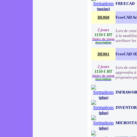
FREECAD
(
moins
)
DE060
FreeCAD Arc
2 jours
Lors de cette
1150 € HT
à la modélisa
Dates de stage
attribuer le
Inscription
DE061
FreeCAD 3D
2 jours
Lors de cett
1150 € HT
apprendra à 
Dates de stage
proposées par
Inscription
INFRAWO
(
plus
)
INVENTOR
(
plus
)
MICROSTA
(
plus
)