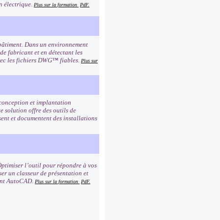
n électrique.
Plus sur la formation
PdF.
 bâtiment. Dans un environnement
de fabricant et en détectant les
avec les fichiers DWG™ fiables.
Plus sur
 conception et implantation
e solution offre des outils de
ent et documentent des installations
ptimiser l’outil pour répondre à vos
ser un classeur de présentation et
ment AutoCAD.
Plus sur la formation
PdF.