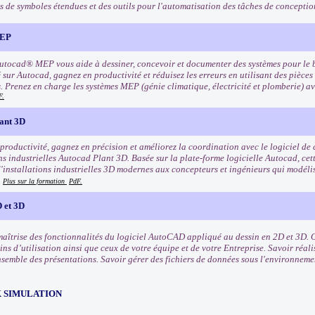
s de symboles étendues et des outils pour l'automatisation des tâches de conceptio
MEP
Autocad® MEP vous aide à dessiner, concevoir et documenter des systèmes pour le
 sur Autocad, gagnez en productivité et réduisez les erreurs en utilisant des pièces 
s. Prenez en charge les systèmes MEP (génie climatique, électricité et plomberie) 
F.
ant 3D
 productivité, gagnez en précision et améliorez la coordination avec le logiciel de
ns industrielles Autocad Plant 3D. Basée sur la plate-forme logicielle Autocad, cett
'installations industrielles 3D modernes aux concepteurs et ingénieurs qui modélis
.
Plus sur la formation
PdF.
 et 3D
maîtrise des fonctionnalités du logiciel AutoCAD appliqué au dessin en 2D et 3D. O
ns d’utilisation ainsi que ceux de votre équipe et de votre Entreprise. Savoir réali
nsemble des présentations. Savoir gérer des fichiers de données sous l'environne
 SIMULATION