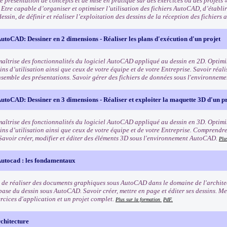
 présentation de concepts et de mise en pratique sur des exercices ou des projets «
 Etre capable d’organiser et optimiser l’utilisation des fichiers AutoCAD, d’établi
dessin, de définir et réaliser l’exploitation des dessins de la réception des fichiers 
toCAD: Dessiner en 2 dimensions - Réaliser les plans d'exécution d'un projet
maîtrise des fonctionnalités du logiciel AutoCAD appliqué au dessin en 2D. Optimis
ns d’utilisation ainsi que ceux de votre équipe et de votre Entreprise. Savoir réali
nsemble des présentations. Savoir gérer des fichiers de données sous l'environne
toCAD: Dessiner en 3 dimensions - Réaliser et exploiter la maquette 3D d'un pr
maîtrise des fonctionnalités du logiciel AutoCAD appliqué au dessin en 3D. Optimis
ns d’utilisation ainsi que ceux de votre équipe et de votre Entreprise. Comprendre 
Savoir créer, modifier et éditer des éléments 3D sous l'environnement AutoCAD.
Plu
utocad : les fondamentaux
 de réaliser des documents graphiques sous AutoCAD dans le domaine de l'architect
base du dessin sous AutoCAD. Savoir créer, mettre en page et éditer ses dessins. Me
ercices d'application et un projet complet.
Plus sur la formation
PdF.
hitecture