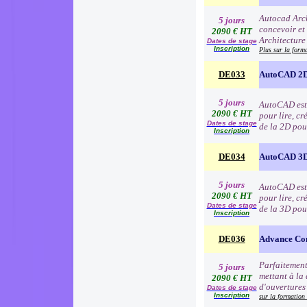
Autocad Arch
5 jours
concevoir et
2090 € HT
Architecture
Dates de stage
Inscription
Plus sur la form
DE033
AutoCAD 2D
5 jours
AutoCAD est l
2090 € HT
pour lire, cr
Dates de stage
de la 2D pou
Inscription
DE034
AutoCAD 3D
5 jours
AutoCAD est l
2090 € HT
pour lire, cr
Dates de stage
de la 3D pou
Inscription
DE036
Advance Co
Parfaitement
5 jours
mettant à la 
2090 € HT
d'ouvertures 
Dates de stage
Inscription
sur la formation