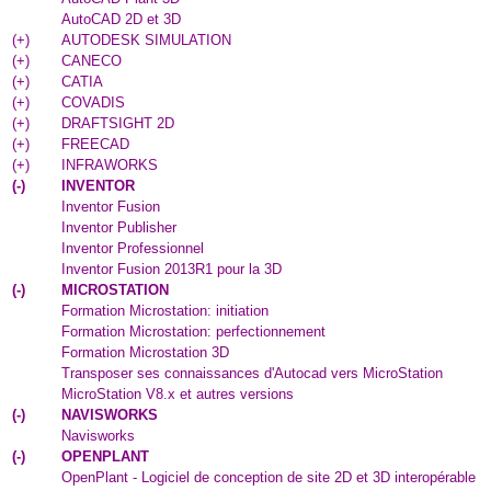
AutoCAD 2D et 3D
(
+
)
AUTODESK SIMULATION
(
+
)
CANECO
(
+
)
CATIA
(
+
)
COVADIS
(
+
)
DRAFTSIGHT 2D
(
+
)
FREECAD
(
+
)
INFRAWORKS
(
-
)
INVENTOR
Inventor Fusion
Inventor Publisher
Inventor Professionnel
Inventor Fusion 2013R1 pour la 3D
(
-
)
MICROSTATION
Formation Microstation: initiation
Formation Microstation: perfectionnement
Formation Microstation 3D
Transposer ses connaissances d'Autocad vers MicroStation
MicroStation V8.x et autres versions
(
-
)
NAVISWORKS
Navisworks
(
-
)
OPENPLANT
OpenPlant - Logiciel de conception de site 2D et 3D interopérable